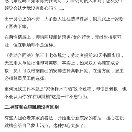
感到难过吗？如果你先挂简历，如果公司的人看到了怎么办？
领导会认为我没有良心吗？……
出于良心上的不安，大多数人往往选择裸辞，彻底跟上一家断
了再去下家。
在两性情感上，脚踏两艘船是渣男/女的行为，无缝对接更可
耻，但在职场却不是这样。
《劳动合同法》第三十七条规定，劳动者提前30天书面离职，
无需用人单位批准即可离职。事实上，如果双方协商完成交
接，员工可以根据自己的安排选择离职日期。在这方面，雇主
必须尊重员工的选择。
更何况找工作本就是“家禽择木而栖”这个过程，即使是老板，也
不会认为你的“在职跳槽”这是一种不忠行为。
二.裸辞和在职跳槽没有区别
有些人担心老东家的看法，开始担心新东家的看法，担心在职
跳槽会给自己蒙上污点。这种担心太多了。