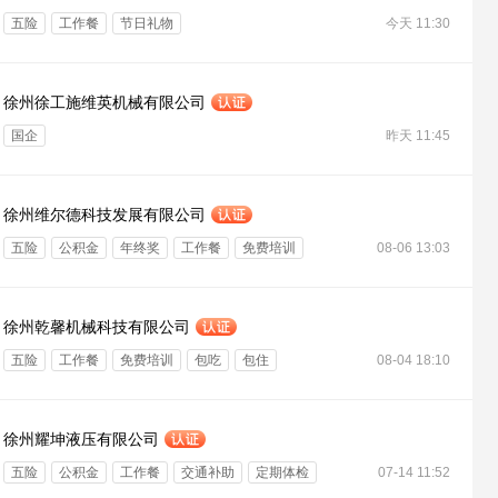
五险
工作餐
节日礼物
今天 11:30
徐州徐工施维英机械有限公司
国企
昨天 11:45
徐州维尔德科技发展有限公司
五险
公积金
年终奖
工作餐
免费培训
08-06 13:03
班车接送
包吃
节日礼物
技能培训
绩效奖金
徐州乾馨机械科技有限公司
五险
工作餐
免费培训
包吃
包住
08-04 18:10
节日礼物
高温津贴
徐州耀坤液压有限公司
五险
公积金
工作餐
交通补助
定期体检
07-14 11:52