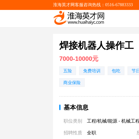
淮海英才网客服咨询热线：0516-67883333
焊接机器人操作工
7000-10000元
五险
免费培训
包吃
节
商业保险
基本信息
职位类别
工程/机械/能源 - 机械工
招聘性质
全职