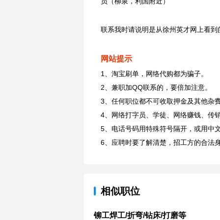
员（柳泉，利国附近）
联系我时请说明是从徐州英才网上看到
网站提示
1、淘宝刷单，网络代购都为骗子。
2、兼职加QQ联系的，要倍加注意。
3、任何职位都不可收取押金及其他杂
4、网络打字员、学徒、网络赚钱、传
5、电话号码用特殊符号隔开，或用中
6、应聘时要了解清楚，招工方的合法
相似职位
铆工焊工/折弯/钻床/打磨等