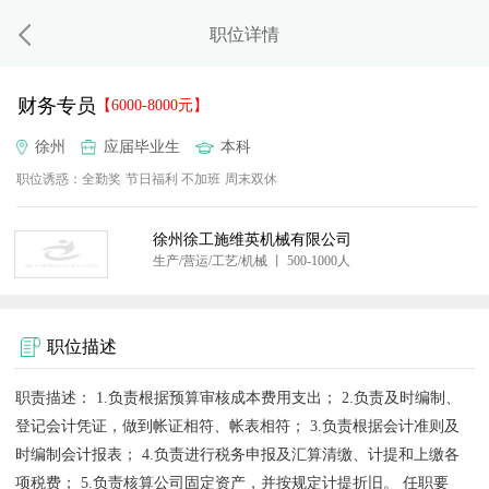
职位详情
财务专员
【6000-8000元】
徐州
应届毕业生
本科
职位诱惑：
全勤奖
节日福利
不加班
周末双休
徐州徐工施维英机械有限公司
生产/营运/工艺/机械 丨 500-1000人
职位描述
职责描述： 1.负责根据预算审核成本费用支出； 2.负责及时编制、
登记会计凭证，做到帐证相符、帐表相符； 3.负责根据会计准则及
时编制会计报表； 4.负责进行税务申报及汇算清缴、计提和上缴各
项税费； 5.负责核算公司固定资产，并按规定计提折旧。 任职要